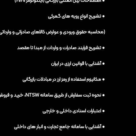
● اصطلاحات بین المللی بازرگانی (اینکوترمز 2020)
● تشریح انواع رویه های گمرکی
(محاسبه حقوق ورودی و عوارض کالاهای صادراتی و وارداتی
● تشریح فرایند صادرات و واردات از مبدا تا مقصد
● آشنایی با قوانین ارزی در ایران
● مکانیزم استفاده از رمز ارز در مبادلات بازرگانی
● نحوه ثبت سفارش از طریق سامانه NTSW، خرید و فروش درسامانه نیما و اظهار از راه دور در گمرک EPL
● اعتبارات اسنادی داخلی و خارجی
● آشنایی با سامانه جامع تجارت و انبار های داخلی