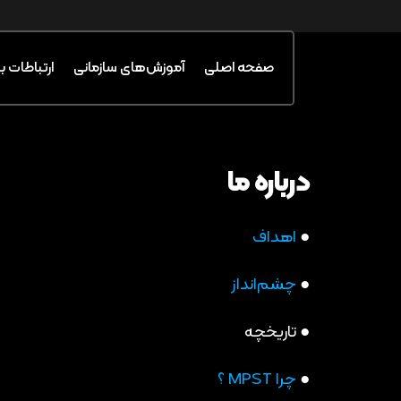
صفحه اصلی
آموزش‌های سازمانی
ارتباطات ب
درباره ما
●
اهداف
●
چشم‌انداز
●
تاریخچه
●
چرا MPST ؟