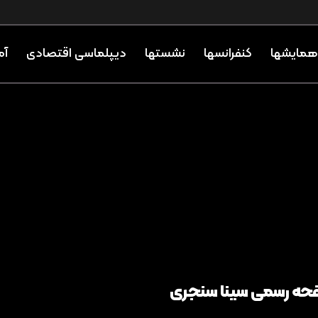
همایشها
کنفرانسها
نشستها
دیپلماسی اقتصادی
آم
ه رسمی سینا سنجری