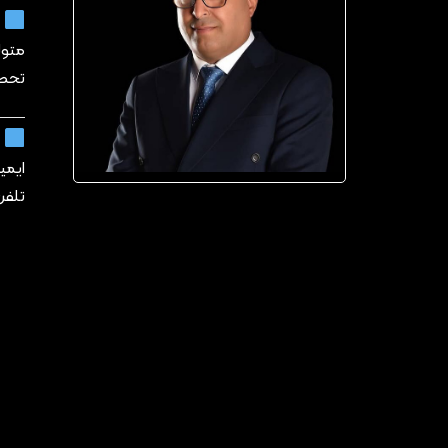
م
متولد: ۱۳۵۹ 
تحصی
ا
ایمیل:.ir@gmail.com
تلفن